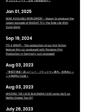
本でのエピソード、世界で絶賛配信中！
Jan 01, 2025
NOW AVAILABLE WORLDWIDE! - Happy to produce the
Japan episode of INSIGHT TV’s The Ride Life With
Sung Kang
Sep 19, 2024
IT'S A WRAP! - The production of our first fiction
feature film co-produced with Pandora Film
Production in Germany just wrapped!
Aug 03, 2023
『警視庁捜査一課 ルーシー・ブラックマン事件』世界的ヒッ
トをNetflixで記録！
Aug 03, 2023
MISSING: THE LUCIE BLACKMAN CASE ranks No.5 on
Netflix Global Top 10!!
July 26, 2023