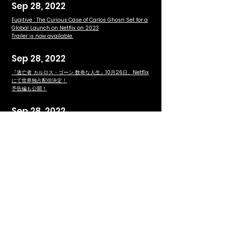
Sep 28, 2022
Fugitive : The Curious Case of Carlos Ghosn Set for a
Global Launch on Netflix on 2023
Trailer is now available.
Sep 28, 2022
『逃亡者 カルロス・ゴーン 数奇な人生』10月26日、Netflix
にて世界独占配信決定！
予告編
も公開！
Sep 28, 2022
『警視庁捜査一課 ルーシー・ブラックマン事件』2023年、
Netflixにて全世界配信日決定！
​動画
も初公開！
Mar 25, 2022
英国人観光客ルーシー・ブラックマン失踪事件の衝撃ドキュメ
ント、Netflixで今秋配信
Mar 10, 2022
Documentary Feature About Carlos Ghosn Heading