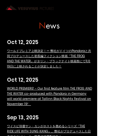
N
ews
Oct 12, 2025
ワールドプレミア上映決定！ー 弊社がドイツのPandoraと共
同プロデュースした初長編フィクション映画『THE FROG
AND THE WATER』がタリン・ブラックナイト映画祭にて11月
19日に上映されることが決定しました！
Oct 12, 2025
WORLD PREMIERE! - Our first feature film THE FROG AND
THE WATER co-produced with Pandora in Germany
will world premiere at Tallinn Black Nights Festival on
November 19!
Sep 13, 2025
ワイスピ俳優サン・カンがホストを務めるシリーズ『THE
RIDE LIFE WITH SUNG KANG』。
弊社がプロデュースした日